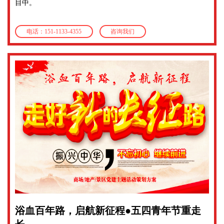
目中。
电话：151-1133-4355
咨询我们
浴血百年路，启航新征程●五四青年节重走