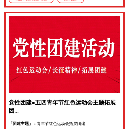
党性团建●五四青年节红色运动会主题拓展
团...
青年节红色运动会拓展团建
「团建主题」：