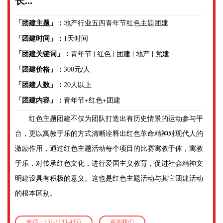
长...
地产行业五四青年节红色主题团建
「团建主题」：
1天时间
「团建时间」：
青年节 | 红色 | 团建 | 地产 | 党建
「团建关键词」：
300元/人
「团建价格」：
20人以上
「团建人数」：
青年节+红色+团建
「团建内容」：
红色主题团建不仅为团队打造出有历史情景的运动参与平
台，更以寓教于乐的方式清晰诠释出红色革命精神对现代人的
激励作用，通过红色主题活动每个项目的比赛寓教于体，寓教
于乐，对传承红色文化，进行爱国主义教育，促进社会精神文
明建设具有积极的意义。这也是红色主题活动与其它团建活动
的根本区别。
电话：151-1133-4355
咨询我们