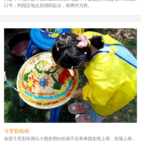
口号；到指定地点后绕回起点，前两对为胜。
斗笠彩绘画
创意斗笠彩绘画让小朋友明白绘画不仅单单指在纸上画，在墙上画，