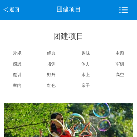
<
团建项目
返回
团建项目
常规
经典
趣味
主题
感恩
培训
体力
军训
魔训
野外
水上
高空
室内
红色
亲子