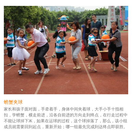
螃蟹夹球
家长和孩子面对面，手牵着手，身体中间夹着球，大手小手十指相
扣，学螃蟹，横走前进，沿各自前进的方向走到终点，在行走过程中
不能让球掉下Ж，如果在运球的过程，这个球掉落了，那么，该小组
成员就需要回到起点，重新开始；哪一组最先完成到达终点即获胜。