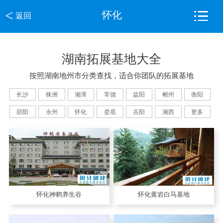
<
怀化
返回
湖南拓展基地大全
按照湖南地州市分类查找，适合你团队的拓展基地
长沙
株洲
湘潭
常德
益阳
郴州
衡阳
邵阳
永州
怀化
娄底
岳阳
湘西
更多
怀化神鹤养生谷
怀化黄岩白马基地