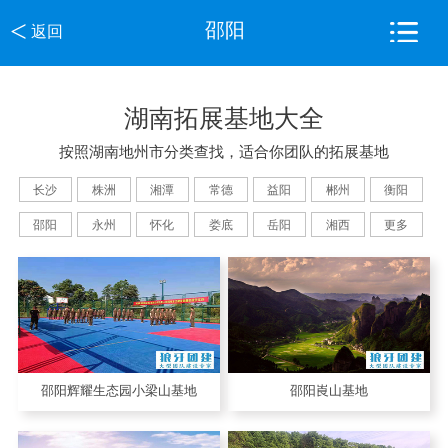
<
邵阳
返回
湖南拓展基地大全
按照湖南地州市分类查找，适合你团队的拓展基地
长沙
株洲
湘潭
常德
益阳
郴州
衡阳
邵阳
永州
怀化
娄底
岳阳
湘西
更多
邵阳辉耀生态园小梁山基地
邵阳崀山基地