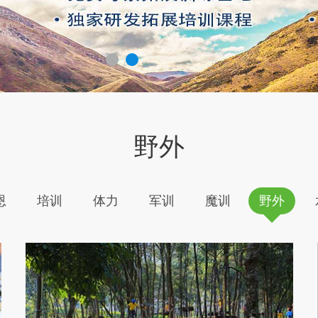
野外
恩
培训
体力
军训
魔训
野外