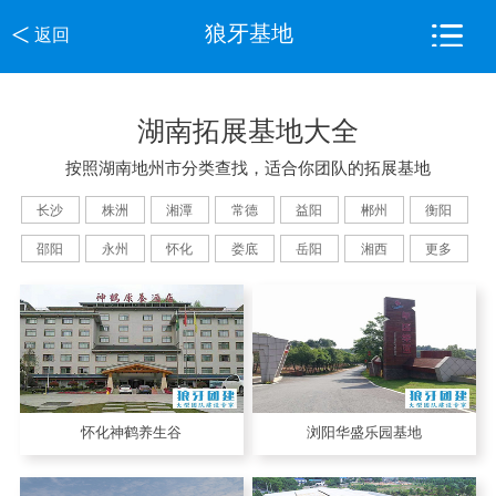
<
狼牙基地
返回
湖南拓展基地大全
按照湖南地州市分类查找，适合你团队的拓展基地
长沙
株洲
湘潭
常德
益阳
郴州
衡阳
邵阳
永州
怀化
娄底
岳阳
湘西
更多
怀化神鹤养生谷
浏阳华盛乐园基地