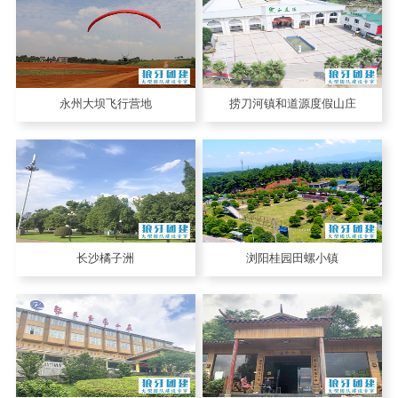
永州大坝飞行营地
捞刀河镇和道源度假山庄
长沙橘子洲
浏阳桂园田螺小镇