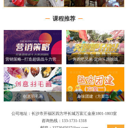
课程推荐
营销策略--打造超级战斗力营销
奔跑吧兄弟-定向乐跑挑战
团队
创意羽毛画
趣味团建（方案二）
公司地址：长沙市开福区四方坪长城万富汇金座1801-1803室
咨询热线：133-1731-1318
邮箱：3272045027@qq.com