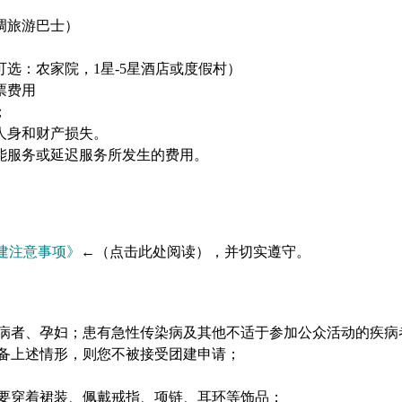
调旅游巴士）
可选：农家院，1星-5星酒店或度假村）
票费用
；
人身和财产损失。
能服务或延迟服务所发生的费用。
建注意事项》
←（点击此处阅读），
并切实遵守。
病者、孕妇；患有急性传染病及其他不适于参加公众活动的疾病
备上述情形，则您不被接受团建申请；
要穿着裙装、佩戴戒指、项链、耳环等饰品；