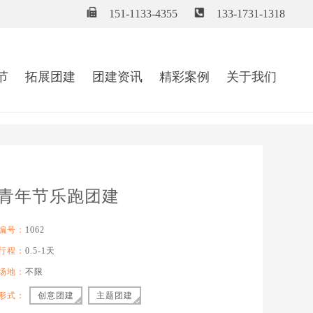
青年节乐跑团建
编号：
1062
行程：
0.5-1天
场地：
不限
形式：
创意团建
主题团建