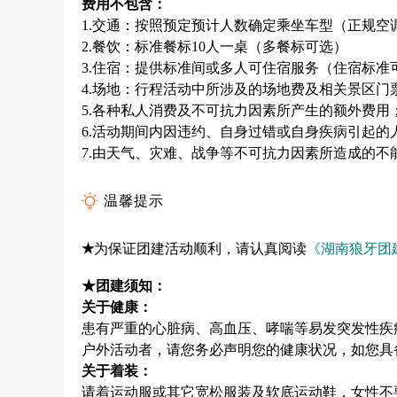
费用不包含：
1.交通：按照预定预计人数确定乘坐车型（正规空
2.餐饮：标准餐标10人一桌（多餐标可选）
3.住宿：提供标准间或多人可住宿服务（住宿标准
4.场地：行程活动中所涉及的场地费及相关景区门
5.各种私人消费及不可抗力因素所产生的额外费用
6.活动期间内因违约、自身过错或自身疾病引起的
7.由天气、
灾
难、战争等不可抗力因素所造成的不
温馨提示
★
为保证团建活动顺利，请认真阅读
《湖南狼牙团
★团建须知：
关于健康：
患有严重的心脏病、高血压、哮喘等易发突发性疾
户外活动者，请您务必声明您的健康状况，如您具
关于着装：
请着运动服或其它宽松服装及软底运动鞋，女性不