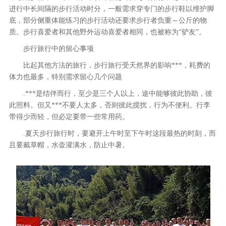
进行中长间隔的步行活动时分，一般需求穿专门的步行鞋以维护脚
底，部分侧重体能练习的步行活动还要求步行者负重～公斤的物
质。步行喜爱者和其他野外运动喜爱者相同，也被称为“驴友”。
步行旅行中的留心事项
比起其他方法的旅行，步行旅行受天然界的影响***，耗费的
体力也最多，特别需求留心几个问题
.***是结伴而行，至少是三个人以上，途中能够彼此协助，彼
此照料。但又***不要人太多，否则彼此搅扰，行为不便利。行李
带得少而轻，但必定要带一些常用药。
.夏天步行旅行时，要避开上午时至下午时这段最热的时刻，而
且要戴草帽，水壶灌满水，防止中暑。