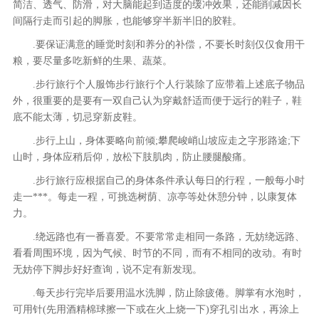
简洁、透气、防滑，对大脑能起到适度的缓冲效果，还能削减因长
间隔行走而引起的脚胀，也能够穿半新半旧的胶鞋。
.要保证满意的睡觉时刻和养分的补偿，不要长时刻仅仅食用干
粮，要尽量多吃新鲜的生果、蔬菜。
.步行旅行个人服饰步行旅行个人行装除了应带着上述底子物品
外，很重要的是要有一双自己认为穿戴舒适而便于远行的鞋子，鞋
底不能太薄，切忌穿新皮鞋。
.步行上山，身体要略向前倾;攀爬峻峭山坡应走之字形路途;下
山时，身体应稍后仰，放松下肢肌肉，防止腰腿酸痛。
.步行旅行应根据自己的身体条件承认每日的行程，一般每小时
走一***。每走一程，可挑选树荫、凉亭等处休憩分钟，以康复体
力。
.绕远路也有一番喜爱。不要常常走相同一条路，无妨绕远路、
看看周围环境，因为气候、时节的不同，而有不相同的改动。有时
无妨停下脚步好好查询，说不定有新发现。
.每天步行完毕后要用温水洗脚，防止除疲倦。脚掌有水泡时，
可用针(先用酒精棉球擦一下或在火上烧一下)穿孔引出水，再涂上